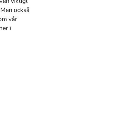
ven viktigt
n. Men också
nom vår
er i