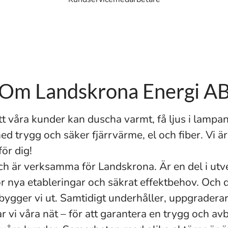
Om Landskrona Energi A
att våra kunder kan duscha varmt, få ljus i lampa
d trygg och säker fjärrvärme, el och fiber. Vi är 
ör dig!
 och är verksamma för Landskrona. Är en del i utv
ör nya etableringar och säkrat effektbehov. Och 
 bygger vi ut. Samtidigt underhåller, uppgradera
r vi våra nät – för att garantera en trygg och avb