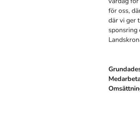
vardag för
för oss, dä
där vi ger 
sponsring 
Landskron
Grundade
Medarbet
Omsättni