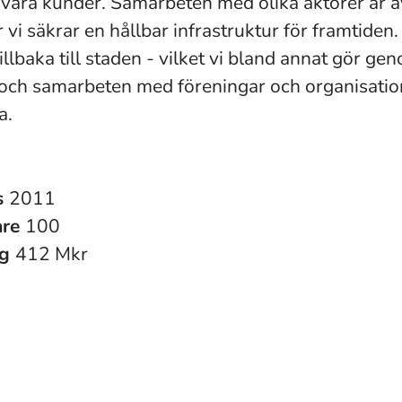
 våra kunder. Samarbeten med olika aktörer är ä
r vi säkrar en hållbar infrastruktur för framtide
tillbaka till staden - vilket vi bland annat gör ge
och samarbeten med föreningar och organisation
a.
s
2011
are
100
ng
412 Mkr