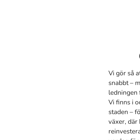
Vi gör så 
snabbt – me
ledningen f
Vi finns i
staden – f
växer, där
reinvestera