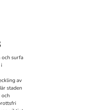
B
n och surfa
i
eckling av
där staden
r och
rottsfri